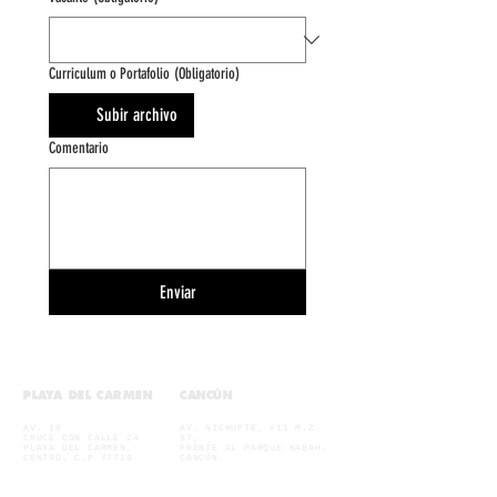
Curriculum o Portafolio
(Obligatorio)
Subir archivo
Comentario
Enviar
PLAYA DEL CARMEN
CANCÚN
MU. 10
MU. NICHUPTÉ
AV. 10
AV. NICHUPTE, #11 M.Z.
CRUCE CON CALLE 24
57,
PLAYA DEL CARMEN,
FRENTE AL PARQUE KABAH,
CENTRO, C.P 77710
CANCÚN
,
984 231 2980
CENTRO C.P. 77533
998 138 2813
MU. 40